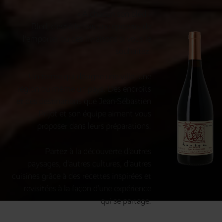
« A chacun son bled »
Bled, c’est à la fois une épicerie, de
l’emporter ou des livraisons si vous le
souhaitez.
Un terme qui désigne une ville, une
région ou même un pays. Des endroits
et des destinations que Jean-Sébastien
Prijot et son équipe aiment vous
proposer dans leurs préparations.
Partez à la découverte d’autres
paysages, d’autres cultures, d’autres
cuisines grâce à des recettes inspirées et
revisitées à la façon d’une expérience
qui se partage.