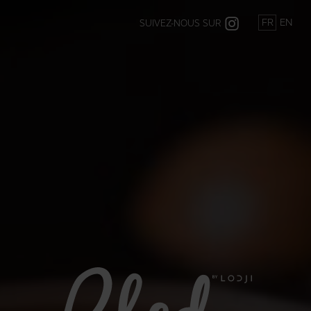
Skip
FR
EN
SUIVEZ-NOUS SUR
to
content